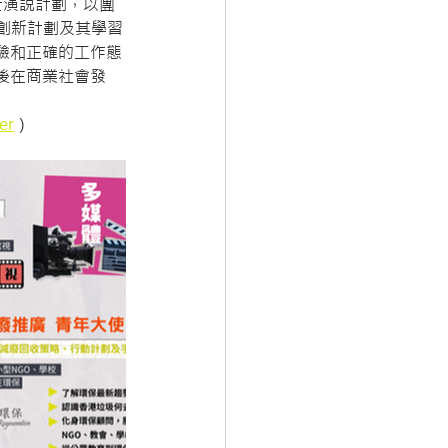
人士演說計劃，以團
示創新計劃及其學習
驗和正確的工作態
後在商業社會發
er
）