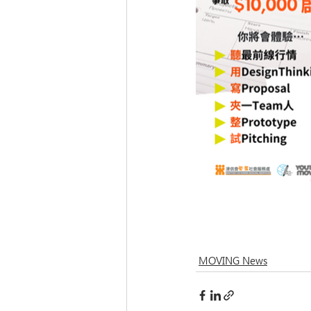
MOVING News