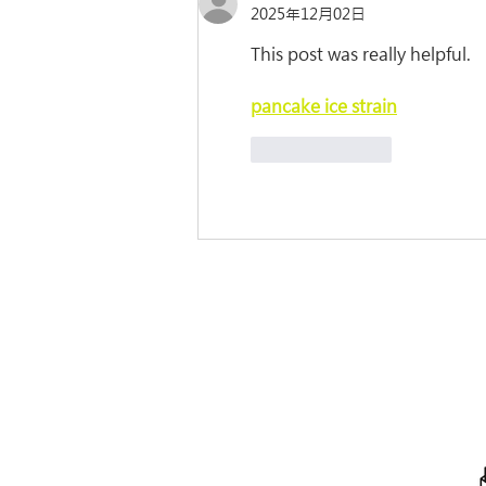
2025年12月02日
This post was really helpful.
pancake ice strain
按讚
回覆