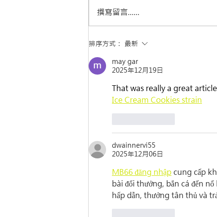
撰寫留言......
【YM動向】 2022 總結會
排序方式：
最新
may gar
2025年12月19日
That was really a great artic
Ice Cream Cookies strain
按讚
回覆
dwainnervi55
2025年12月06日
MB66 đăng nhập
 cung cấp kh
bài đổi thưởng, bắn cá đến n
hấp dẫn, thưởng tân thủ và tr
按讚
回覆