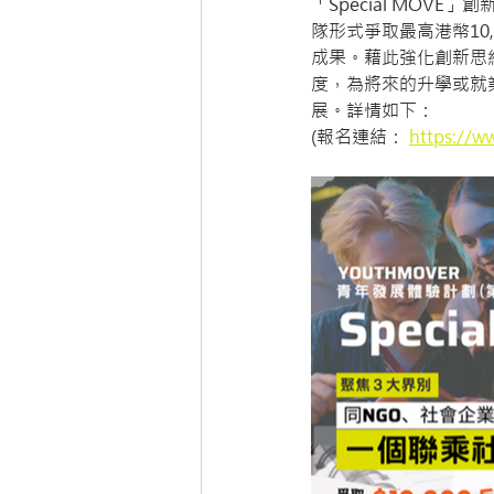
「Special MO
隊形式爭取最高港幣10
成果。藉此強化創新思
度，為將來的升學或就
展。詳情如下：
(報名連結： 
https://