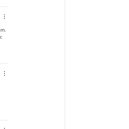
am. 
c 
 
 