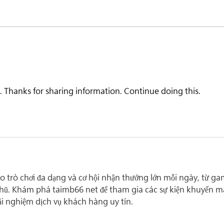
【YM動向】《求職面試大作
【Y
戰》工作坊
體驗計
會
le. Thanks for sharing information. Continue doing this.
o trò chơi đa dạng và cơ hội nhận thưởng lớn mỗi ngày, từ ga
ổ hũ. Khám phá taimb66 net để tham gia các sự kiện khuyến mã
ải nghiệm dịch vụ khách hàng uy tín.