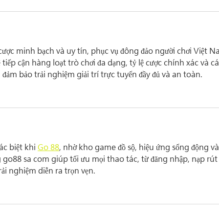
ược minh bạch và uy tín, phục vụ đông đảo người chơi Việt N
iếp cận hàng loạt trò chơi đa dạng, tỷ lệ cược chính xác và cá
đảm bảo trải nghiệm giải trí trực tuyến đầy đủ và an toàn.
c biệt khi 
Go 88
, nhờ kho game đồ sộ, hiệu ứng sống động và
 go88 sa com giúp tối ưu mọi thao tác, từ đăng nhập, nạp rút
ải nghiệm diễn ra trọn vẹn.