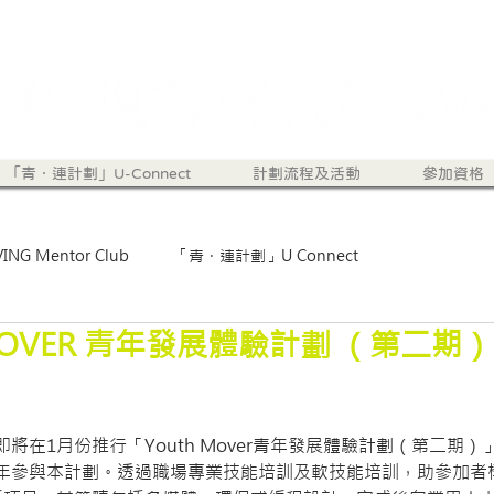
「青．連計劃」U-Connect
計劃流程及活動
參加資格
ING Mentor Club
「青．連計劃」U Connect
MOVER 青年發展體驗計劃 （第二期
將在1月份推行「Youth Mover青年發展體驗計劃（第二期）
年參與本計劃。透過職場專業技能培訓及軟技能培訓，助參加者