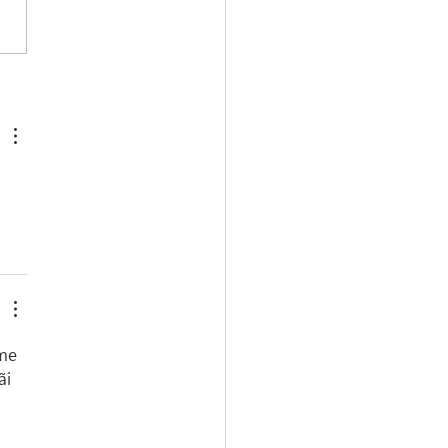
OUTH MOVER 青年發展
劃】啟動禮 及 師友聚
me 
i 