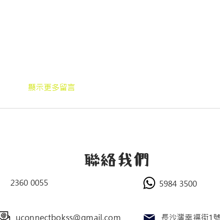
顯示更多留言
​聯絡我們
2360 0055
5984 3500
uconnectbokss@gmail.com
長沙灣幸福街1號